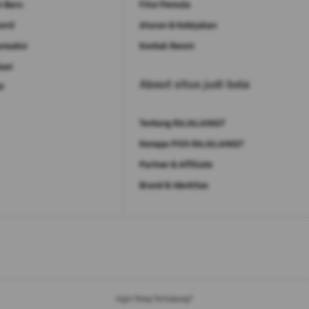
n Baru
Fitur Pemula
ord
Aturan & Kebijakan
ansaksi
Kontak Resmi
kasi
About situs judi bola
P
Tentang RAJALANGIT
Kenapa Pilih RAJALANGIT
Partner & Affiliate
Brand & Identitas
Ingin Tetap Terhubung?