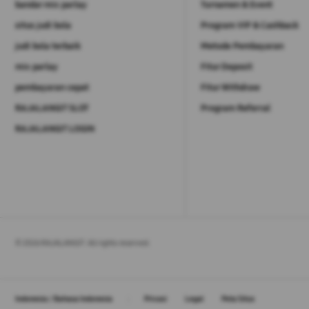
bandar mix parlay
Turnamen & Event
situs judi bola
Program VIP & Cashback
judi bola terbaik
Metode Pembayaran
mix parlay
Fitur Deposit
pembayaran cepat
Fitur Withdraw
RAJALANGIT SLOT
Program Referral
RAJALANGIT LOGIN
© 2026 RAJALANGIT. All rights reserved.
Privasi
Legal
Peta Situs
Indonesia / Bahasa Indonesia