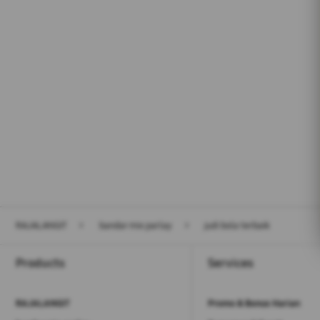
Layer Popup Close
RAJALANGIT
>
bandar mix parlay
>
judi bola terbaik
Footer Navigation
Products
Services
RAJALANGIT
Promo & Bonus Harian